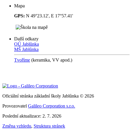
Mapa
GPS:
N 49°23.12', E 17°57.41'
Další odkazy
OÚ Jablůnka
MŠ Jablůnka
Tvoříme
(keramika, VV
apod.)
Oficiální stránka základní školy Jablůnka © 2026
Provozovatel
Galileo Corporation s.r.o.
Poslední aktualizace: 2. 7. 2026
Změna vzhledu
,
Struktura stránek