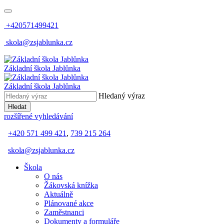
+420571499421
skola@zsjablunka.cz
Základní škola Jablůnka
Základní škola Jablůnka
Hledaný výraz
Hledat
rozšířené vyhledávání
+420 571 499 421
,
739 215 264
skola@zsjablunka.cz
Škola
O nás
Žákovská knížka
Aktuálně
Plánované akce
Zaměstnanci
Dokumenty a formuláře