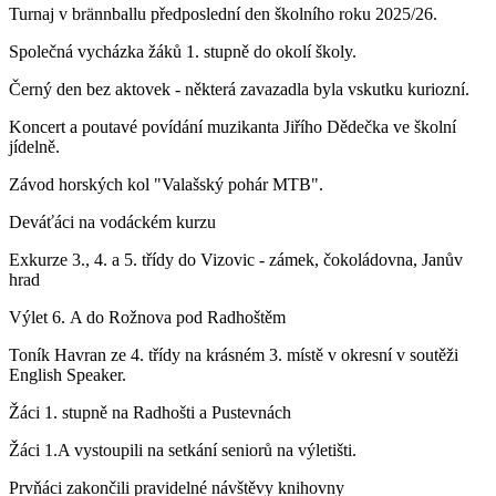
Turnaj v brännballu předposlední den školního roku 2025/26.
Společná vycházka žáků 1. stupně do okolí školy.
Černý den bez aktovek - některá zavazadla byla vskutku kuriozní.
Koncert a poutavé povídání muzikanta Jiřího Dědečka ve školní
jídelně.
Závod horských kol "Valašský pohár MTB".
Deváťáci na vodáckém kurzu
Exkurze 3., 4. a 5. třídy do Vizovic - zámek, čokoládovna, Janův
hrad
Výlet 6. A do Rožnova pod Radhoštěm
Toník Havran ze 4. třídy na krásném 3. místě v okresní v soutěži
English Speaker.
Žáci 1. stupně na Radhošti a Pustevnách
Žáci 1.A vystoupili na setkání seniorů na výletišti.
Prvňáci zakončili pravidelné návštěvy knihovny