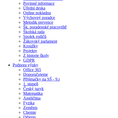
Povinné informace
Úřední deska
Online pokladna
Výchovný poradce
Metodik prevence
Šk. poradenské pracoviště
Školská rada
Spolek rodičů
Žákovský parlament
Kroužky
Projekty
Z historie školy
GDPR
Podpora výuky
Office 365
Doporučujeme
Přijímačky na SŠ - 9.r
1. stupeň
Český jazyk
Matematika
Angličtina
Fyzika
Zeměpis
Chemie
Dějepis