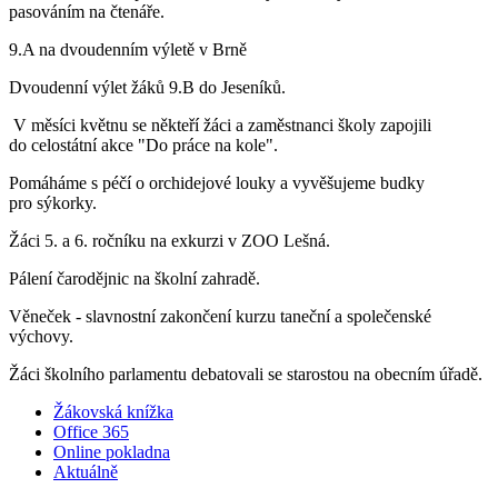
pasováním na čtenáře.
9.A na dvoudenním výletě v Brně
Dvoudenní výlet žáků 9.B do Jeseníků.
V měsíci květnu se někteří žáci a zaměstnanci školy zapojili
do celostátní akce "Do práce na kole".
Pomáháme s péčí o orchidejové louky a vyvěšujeme budky
pro sýkorky.
Žáci 5. a 6. ročníku na exkurzi v ZOO Lešná.
Pálení čarodějnic na školní zahradě.
Věneček - slavnostní zakončení kurzu taneční a společenské
výchovy.
Žáci školního parlamentu debatovali se starostou na obecním úřadě.
Žákovská knížka
Office 365
Online pokladna
Aktuálně