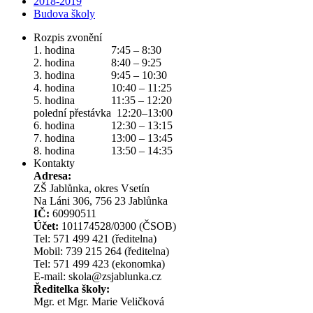
2018-2019
Budova školy
Rozpis zvonění
1. hodina 7:45 – 8:30
2. hodina 8:40 – 9:25
3. hodina 9:45 – 10:30
4. hodina 10:40 – 11:25
5. hodina 11:35 – 12:20
polední přestávka 12:20–13:00
6. hodina 12:30 – 13:15
7. hodina 13:00 – 13:45
8. hodina 13:50 – 14:35
Kontakty
Adresa:
ZŠ Jablůnka, okres Vsetín
Na Láni 306, 756 23 Jablůnka
IČ:
60990511
Účet:
101174528/0300 (ČSOB)
Tel: 571 499 421 (ředitelna)
Mobil: 739 215 264 (ředitelna)
Tel: 571 499 423 (ekonomka)
E-mail: skola@zsjablunka.cz
Ředitelka školy:
Mgr. et Mgr. Marie Veličková