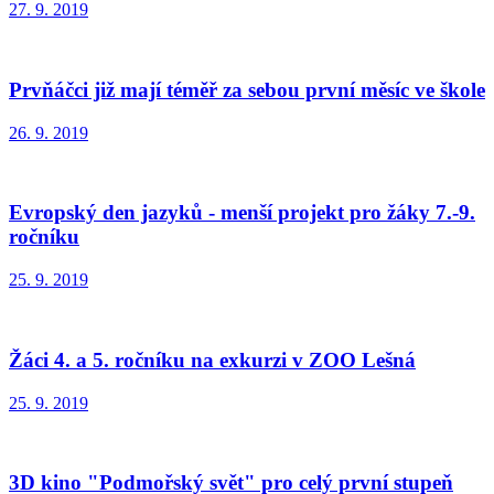
27. 9. 2019
Prvňáčci již mají téměř za sebou první měsíc ve škole
26. 9. 2019
Evropský den jazyků - menší projekt pro žáky 7.-9.
ročníku
25. 9. 2019
Žáci 4. a 5. ročníku na exkurzi v ZOO Lešná
25. 9. 2019
3D kino "Podmořský svět" pro celý první stupeň