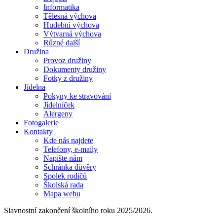
Informatika
Tělesná výchova
Hudební výchova
Výtvarná výchova
Různé další
Družina
Provoz družiny
Dokumenty družiny
Fotky z družiny
Jídelna
Pokyny ke stravování
Jídelníček
Alergeny
Fotogalerie
Kontakty
Kde nás najdete
Telefony, e-maily
Napište nám
Schránka důvěry
Spolek rodičů
Školská rada
Mapa webu
Slavnostní zakončení školního roku 2025/2026.