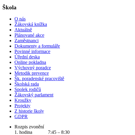
Škola
O nás
Žákovská knížka
Aktuálně
Plánované akce
Zaměstnanci
Dokumenty a formuláře
Povinné informace
Úřední deska
Online pokladna
Výchovný poradce
Metodik prevence
Šk. poradenské pracoviště
Školská rada
Spolek rodičů
Žákovský parlament
Kroužky
Projekty
Z historie školy
GDPR
Rozpis zvonění
1. hodina 7:45 – 8:30