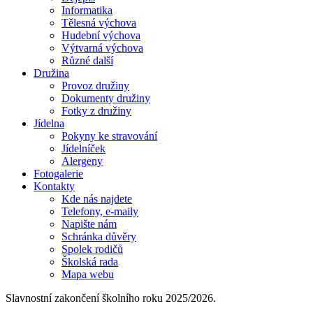
Informatika
Tělesná výchova
Hudební výchova
Výtvarná výchova
Různé další
Družina
Provoz družiny
Dokumenty družiny
Fotky z družiny
Jídelna
Pokyny ke stravování
Jídelníček
Alergeny
Fotogalerie
Kontakty
Kde nás najdete
Telefony, e-maily
Napište nám
Schránka důvěry
Spolek rodičů
Školská rada
Mapa webu
Slavnostní zakončení školního roku 2025/2026.