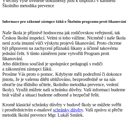
Všechny výše uvedené dokumenty jsou k dispozici v kabinetu
Školního metodika prevence
Informace pro zákonné zástupce žáků o Školním programu proti šikanování
Naše škola je příznivě hodnocena jak rodičovskou veřejností, tak
Českou školní inspekcí. Velmi si toho vážíme. Nicméně i naše škola
není zcela imunní vůči výskytu projevů šikanování. Proto chceme
být připraveni na zachycení příznaků šikany a účinně takovému
jednání čelit. S tímto záměrem jsme vytvořili Program proti
šikanování.
Jeho důležitou součástí je spolupráce pedagogů s rodiči
a zákonnými zástupci žáků.
Prosíme Vás proto o pomoc. Kdybyste měli podezření či dokonce
jistotu, že je vašemu dítěti ubližováno, bezprostředně se na nás
obraťte (na třídního učitele, školního metodika prevence, vedení
školy). Využít můžete naši schránku důvěry. Vaši informaci budeme
brát vážně a situaci budeme odborně a bezpečně řešit.
Kromě klasické schránky důvěry v budově školy se můžete svěřit
i prostřednictvím e-mailové
schránky důvěry
. Vaši zprávu si přečte
metodik školní prevence Mgr. Lukáš Smilek.