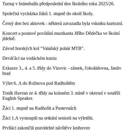
Turnaj v brännballu předposlední den školního roku 2025/26.
Společná vycházka žáků 1. stupně do okolí školy.
Černý den bez aktovek - některá zavazadla byla vskutku kuriozní.
Koncert a poutavé povídání muzikanta Jiřího Dědečka ve školní
jídelně.
Závod horských kol "Valašský pohár MTB".
Deváťáci na vodáckém kurzu
Exkurze 3., 4. a 5. třídy do Vizovic - zámek, čokoládovna, Janův
hrad
Výlet 6. A do Rožnova pod Radhoštěm
Toník Havran ze 4. třídy na krásném 3. místě v okresní v soutěži
English Speaker.
Žáci 1. stupně na Radhošti a Pustevnách
Žáci 1.A vystoupili na setkání seniorů na výletišti.
Prvňáci zakončili pravidelné návštěvy knihovny