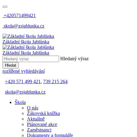
+420571499421
skola@zsjablunka.cz
Základní škola Jablůnka
Základní škola Jablůnka
Hledaný výraz
Hledat
rozšířené vyhledávání
+420 571 499 421
,
739 215 264
skola@zsjablunka.cz
Škola
O nás
Žákovská knížka
Aktuálně
Plánované akce
Zaměstnanci
Dokumenty a formuláře