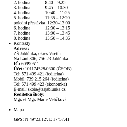
2. hodina 8:40 – 9:25
3. hodina 9:45 – 10:30
4. hodina 10:40 – 11:25
5. hodina 11:35 – 12:20
polední přestávka 12:20–13:00
6. hodina 12:30 – 13:15
7. hodina 13:00 – 13:45
8. hodina 13:50 – 14:35
Kontakty
Adresa:
ZŠ Jablůnka, okres Vsetín
Na Láni 306, 756 23 Jablůnka
IČ:
60990511
Účet:
101174528/0300 (ČSOB)
Tel: 571 499 421 (ředitelna)
Mobil: 739 215 264 (ředitelna)
Tel: 571 499 423 (ekonomka)
E-mail: skola@zsjablunka.cz
Ředitelka školy:
Mgr. et Mgr. Marie Veličková
Mapa
GPS:
N 49°23.12', E 17°57.41'