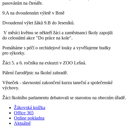
pasováním na čtenáře.
9.A na dvoudenním výletě v Brně
Dvoudenní výlet žáků 9.B do Jeseníků.
V měsíci květnu se někteří žáci a zaměstnanci školy zapojili
do celostátní akce "Do práce na kole".
Pomáháme s péčí o orchidejové louky a vyvěšujeme budky
pro sýkorky.
Žáci 5. a 6. ročníku na exkurzi v ZOO Lešná.
Pálení čarodějnic na školní zahradě.
Věneček - slavnostní zakončení kurzu taneční a společenské
výchovy.
Žáci školního parlamentu debatovali se starostou na obecním úřadě.
Žákovská knížka
Office 365
Online pokladna
Aktuálně