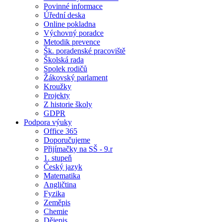
Povinné informace
Úřední deska
Online pokladna
Výchovný poradce
Metodik prevence
Šk. poradenské pracoviště
Školská rada
Spolek rodičů
Žákovský parlament
Kroužky
Projekty
Z historie školy
GDPR
Podpora výuky
Office 365
Doporučujeme
Přijímačky na SŠ - 9.r
1. stupeň
Český jazyk
Matematika
Angličtina
Fyzika
Zeměpis
Chemie
Dějepis