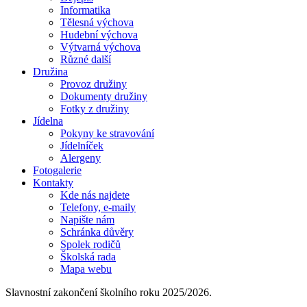
Informatika
Tělesná výchova
Hudební výchova
Výtvarná výchova
Různé další
Družina
Provoz družiny
Dokumenty družiny
Fotky z družiny
Jídelna
Pokyny ke stravování
Jídelníček
Alergeny
Fotogalerie
Kontakty
Kde nás najdete
Telefony, e-maily
Napište nám
Schránka důvěry
Spolek rodičů
Školská rada
Mapa webu
Slavnostní zakončení školního roku 2025/2026.