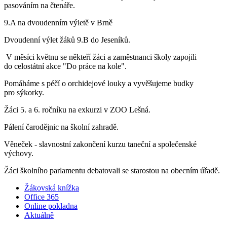
pasováním na čtenáře.
9.A na dvoudenním výletě v Brně
Dvoudenní výlet žáků 9.B do Jeseníků.
V měsíci květnu se někteří žáci a zaměstnanci školy zapojili
do celostátní akce "Do práce na kole".
Pomáháme s péčí o orchidejové louky a vyvěšujeme budky
pro sýkorky.
Žáci 5. a 6. ročníku na exkurzi v ZOO Lešná.
Pálení čarodějnic na školní zahradě.
Věneček - slavnostní zakončení kurzu taneční a společenské
výchovy.
Žáci školního parlamentu debatovali se starostou na obecním úřadě.
Žákovská knížka
Office 365
Online pokladna
Aktuálně