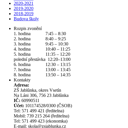
2020-2021
2019-2020
2018-2019
Budova školy
Rozpis zvonění
1. hodina 7:45 – 8:30
2. hodina 8:40 – 9:25
3. hodina 9:45 – 10:30
4. hodina 10:40 – 11:25
5. hodina 11:35 – 12:20
polední přestávka 12:20–13:00
6. hodina 12:30 – 13:15
7. hodina 13:00 – 13:45
8. hodina 13:50 – 14:35
Kontakty
Adresa:
ZŠ Jablůnka, okres Vsetín
Na Láni 306, 756 23 Jablůnka
IČ:
60990511
Účet:
101174528/0300 (ČSOB)
Tel: 571 499 421 (ředitelna)
Mobil: 739 215 264 (ředitelna)
Tel: 571 499 423 (ekonomka)
E-mail: skola@zsjablunka.cz