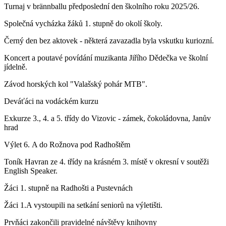
Turnaj v brännballu předposlední den školního roku 2025/26.
Společná vycházka žáků 1. stupně do okolí školy.
Černý den bez aktovek - některá zavazadla byla vskutku kuriozní.
Koncert a poutavé povídání muzikanta Jiřího Dědečka ve školní
jídelně.
Závod horských kol "Valašský pohár MTB".
Deváťáci na vodáckém kurzu
Exkurze 3., 4. a 5. třídy do Vizovic - zámek, čokoládovna, Janův
hrad
Výlet 6. A do Rožnova pod Radhoštěm
Toník Havran ze 4. třídy na krásném 3. místě v okresní v soutěži
English Speaker.
Žáci 1. stupně na Radhošti a Pustevnách
Žáci 1.A vystoupili na setkání seniorů na výletišti.
Prvňáci zakončili pravidelné návštěvy knihovny