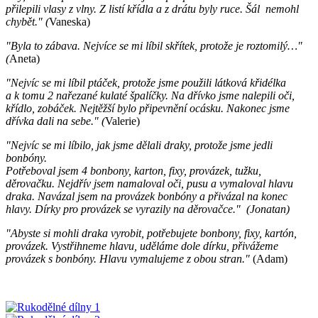
přilepili vlasy z vlny. Z listí křídla a z drátu byly ruce. Šál nemohl
chybět." (
Vaneska)
"Byla to zábava. Nejvíce se mi líbil skřítek, protože je roztomilý…"
(
Aneta)
"Nejvíc se mi líbil ptáček, protože jsme použili látková křidélka
a k tomu 2 nařezané kulaté špalíčky. Na dřívko jsme nalepili oči,
křídlo, zobáček. Nejtěžší bylo připevnění ocásku. Nakonec jsme
dřívka dali na sebe." (
Valerie)
"Nejvíc se mi líbilo, jak jsme dělali draky, protože jsme jedli
bonbóny.
Potřeboval jsem 4 bonbony, karton, fixy, provázek, tužku,
děrovačku. Nejdřív jsem namaloval oči, pusu a vymaloval hlavu
draka. Navázal jsem na provázek bonbóny a přivázal na konec
hlavy. Dírky pro provázek se vyrazily na děrovačce." (Jonatan)
"Abyste si mohli draka vyrobit, potřebujete bonbony, fixy, kartón,
provázek. Vystřihneme hlavu, uděláme dole dírku, přivážeme
provázek s bonbóny. Hlavu vymalujeme z obou stran."
(Adam)