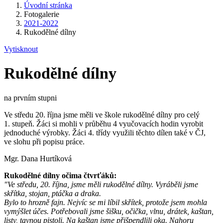
Úvodní stránka
Fotogalerie
2021-2022
Rukodělné dílny
Vytisknout
Rukodělné dílny
na prvním stupni
Ve středu 20. října jsme měli ve škole rukodělné dílny pro celý
1. stupeň. Žáci si mohli v průběhu 4 vyučovacích hodin vyrobit
jednoduché výrobky. Žáci 4. třídy využili těchto dílen také v ČJ,
ve slohu při popisu práce.
Mgr. Dana Hurtíková
Rukodělné dílny očima čtvrťáků:
"Ve středu, 20. října, jsme měli rukodělné dílny. Vyráběli jsme
skřítka, stojan, ptáčka a draka.
Bylo to hrozně fajn. Nejvíc se mi líbil skřítek, protože jsem mohla
vymýšlet účes. Potřebovali jsme šišku, očička, vlnu, drátek, kaštan,
listy, tavnou pistoli. Na kaštan jsme přišpendlili oka. Nahoru