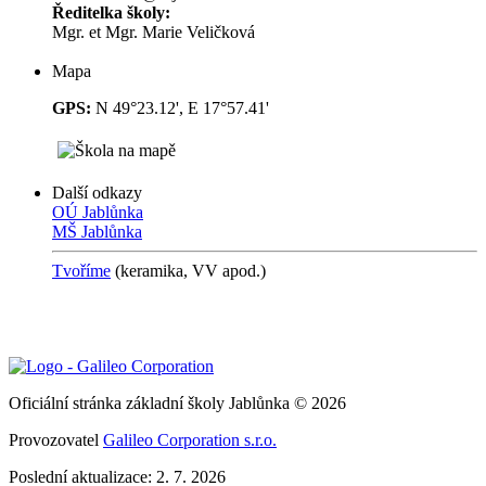
Ředitelka školy:
Mgr. et Mgr. Marie Veličková
Mapa
GPS:
N 49°23.12', E 17°57.41'
Další odkazy
OÚ Jablůnka
MŠ Jablůnka
Tvoříme
(keramika, VV
apod.)
Oficiální stránka základní školy Jablůnka © 2026
Provozovatel
Galileo Corporation s.r.o.
Poslední aktualizace: 2. 7. 2026