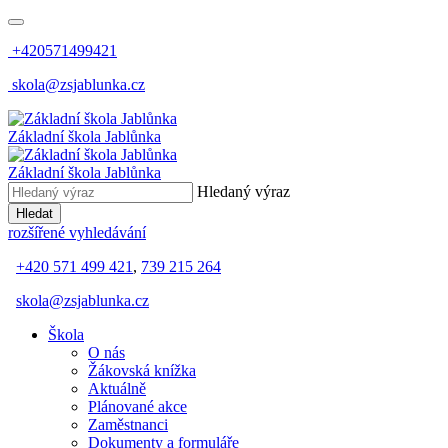
+420571499421
skola@zsjablunka.cz
Základní škola Jablůnka
Základní škola Jablůnka
Hledaný výraz
Hledat
rozšířené vyhledávání
+420 571 499 421
,
739 215 264
skola@zsjablunka.cz
Škola
O nás
Žákovská knížka
Aktuálně
Plánované akce
Zaměstnanci
Dokumenty a formuláře