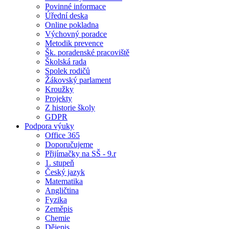
Povinné informace
Úřední deska
Online pokladna
Výchovný poradce
Metodik prevence
Šk. poradenské pracoviště
Školská rada
Spolek rodičů
Žákovský parlament
Kroužky
Projekty
Z historie školy
GDPR
Podpora výuky
Office 365
Doporučujeme
Přijímačky na SŠ - 9.r
1. stupeň
Český jazyk
Matematika
Angličtina
Fyzika
Zeměpis
Chemie
Dějepis