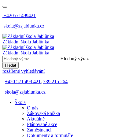
+420571499421
skola@zsjablunka.cz
Základní škola Jablůnka
Základní škola Jablůnka
Hledaný výraz
Hledat
rozšířené vyhledávání
+420 571 499 421
,
739 215 264
skola@zsjablunka.cz
Škola
O nás
Žákovská knížka
Aktuálně
Plánované akce
Zaměstnanci
Dokumenty a formuláře