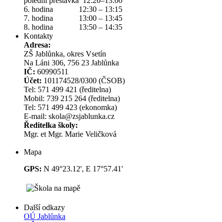
polední přestávka 12:20–13:00
6. hodina 12:30 – 13:15
7. hodina 13:00 – 13:45
8. hodina 13:50 – 14:35
Kontakty
Adresa:
ZŠ Jablůnka, okres Vsetín
Na Láni 306, 756 23 Jablůnka
IČ:
60990511
Účet:
101174528/0300 (ČSOB)
Tel: 571 499 421 (ředitelna)
Mobil: 739 215 264 (ředitelna)
Tel: 571 499 423 (ekonomka)
E-mail: skola@zsjablunka.cz
Ředitelka školy:
Mgr. et Mgr. Marie Veličková
Mapa
GPS:
N 49°23.12', E 17°57.41'
Další odkazy
OÚ Jablůnka