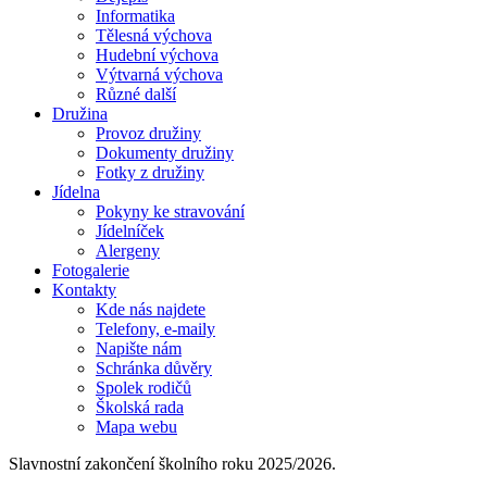
Informatika
Tělesná výchova
Hudební výchova
Výtvarná výchova
Různé další
Družina
Provoz družiny
Dokumenty družiny
Fotky z družiny
Jídelna
Pokyny ke stravování
Jídelníček
Alergeny
Fotogalerie
Kontakty
Kde nás najdete
Telefony, e-maily
Napište nám
Schránka důvěry
Spolek rodičů
Školská rada
Mapa webu
Slavnostní zakončení školního roku 2025/2026.