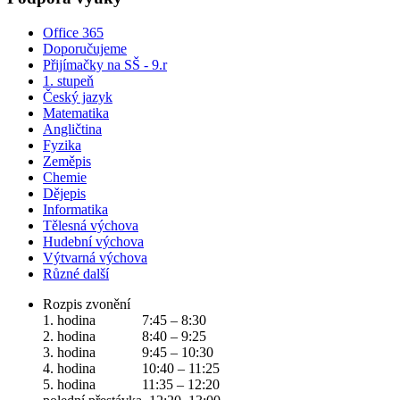
Office 365
Doporučujeme
Přijímačky na SŠ - 9.r
1. stupeň
Český jazyk
Matematika
Angličtina
Fyzika
Zeměpis
Chemie
Dějepis
Informatika
Tělesná výchova
Hudební výchova
Výtvarná výchova
Různé další
Rozpis zvonění
1. hodina 7:45 – 8:30
2. hodina 8:40 – 9:25
3. hodina 9:45 – 10:30
4. hodina 10:40 – 11:25
5. hodina 11:35 – 12:20