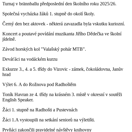
Turnaj v brännballu předposlední den školního roku 2025/26.
Společná vycházka žáků 1. stupně do okolí školy.
Černý den bez aktovek - některá zavazadla byla vskutku kuriozní.
Koncert a poutavé povídání muzikanta Jiřího Dědečka ve školní
jídelně.
Závod horských kol "Valašský pohár MTB".
Deváťáci na vodáckém kurzu
Exkurze 3., 4. a 5. třídy do Vizovic - zámek, čokoládovna, Janův
hrad
Výlet 6. A do Rožnova pod Radhoštěm
Toník Havran ze 4. třídy na krásném 3. místě v okresní v soutěži
English Speaker.
Žáci 1. stupně na Radhošti a Pustevnách
Žáci 1.A vystoupili na setkání seniorů na výletišti.
Prvňáci zakončili pravidelné návštěvy knihovny