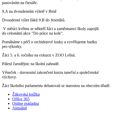
pasováním na čtenáře.
9.A na dvoudenním výletě v Brně
Dvoudenní výlet žáků 9.B do Jeseníků.
V měsíci květnu se někteří žáci a zaměstnanci školy zapojili
do celostátní akce "Do práce na kole".
Pomáháme s péčí o orchidejové louky a vyvěšujeme budky
pro sýkorky.
Žáci 5. a 6. ročníku na exkurzi v ZOO Lešná.
Pálení čarodějnic na školní zahradě.
Věneček - slavnostní zakončení kurzu taneční a společenské
výchovy.
Žáci školního parlamentu debatovali se starostou na obecním úřadě.
Žákovská knížka
Office 365
Online pokladna
Aktuálně