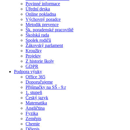
Povinné informace
Úřední deska
Online pokladna
Výchovný poradce
Metodik prevence
Šk. poradenské pracoviště
Školská rada
Spolek rodičů
Žákovský parlament
Kroužky
Projekty
Z historie školy
GDPR
Podpora výuky
Office 365
Doporučujeme
Přijímačky na SŠ - 9.r
1. stupeň
Český jazyk
Matematika
Angličtina
Fyzika
Zeměpis
Chemie
Dějepis