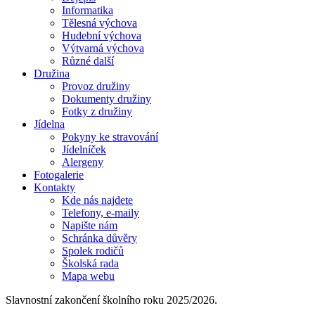
Informatika
Tělesná výchova
Hudební výchova
Výtvarná výchova
Různé další
Družina
Provoz družiny
Dokumenty družiny
Fotky z družiny
Jídelna
Pokyny ke stravování
Jídelníček
Alergeny
Fotogalerie
Kontakty
Kde nás najdete
Telefony, e-maily
Napište nám
Schránka důvěry
Spolek rodičů
Školská rada
Mapa webu
Slavnostní zakončení školního roku 2025/2026.