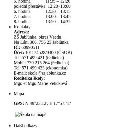
5. hodina 11:35 – 12:20
polední přestávka 12:20–13:00
6. hodina 12:30 – 13:15
7. hodina 13:00 – 13:45
8. hodina 13:50 – 14:35
Kontakty
Adresa:
ZŠ Jablůnka, okres Vsetín
Na Láni 306, 756 23 Jablůnka
IČ:
60990511
Účet:
101174528/0300 (ČSOB)
Tel: 571 499 421 (ředitelna)
Mobil: 739 215 264 (ředitelna)
Tel: 571 499 423 (ekonomka)
E-mail: skola@zsjablunka.cz
Ředitelka školy:
Mgr. et Mgr. Marie Veličková
Mapa
GPS:
N 49°23.12', E 17°57.41'
Další odkazy