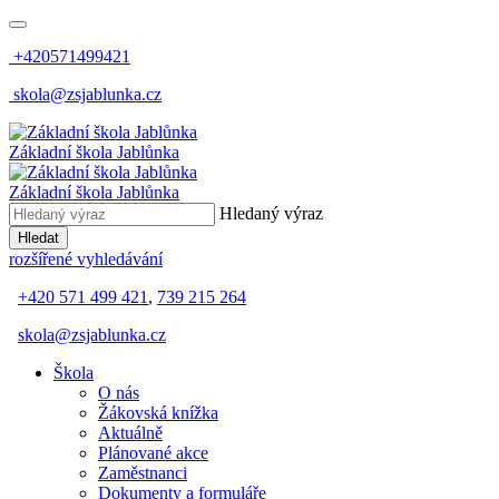
+420571499421
skola@zsjablunka.cz
Základní škola Jablůnka
Základní škola Jablůnka
Hledaný výraz
Hledat
rozšířené vyhledávání
+420 571 499 421
,
739 215 264
skola@zsjablunka.cz
Škola
O nás
Žákovská knížka
Aktuálně
Plánované akce
Zaměstnanci
Dokumenty a formuláře