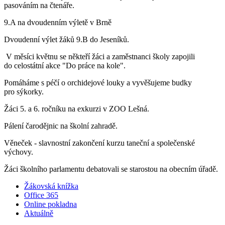
pasováním na čtenáře.
9.A na dvoudenním výletě v Brně
Dvoudenní výlet žáků 9.B do Jeseníků.
V měsíci květnu se někteří žáci a zaměstnanci školy zapojili
do celostátní akce "Do práce na kole".
Pomáháme s péčí o orchidejové louky a vyvěšujeme budky
pro sýkorky.
Žáci 5. a 6. ročníku na exkurzi v ZOO Lešná.
Pálení čarodějnic na školní zahradě.
Věneček - slavnostní zakončení kurzu taneční a společenské
výchovy.
Žáci školního parlamentu debatovali se starostou na obecním úřadě.
Žákovská knížka
Office 365
Online pokladna
Aktuálně