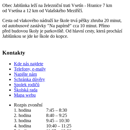
Obec Jablůnka leží na železniční trati Vsetín - Hranice 7 km
od Vsetína a 12 km od Valašského Meziříčí.
Cesta od vlakového nádraží ke škole trvá pěšky zhruba 20 minut,
od autobusové zastávky "Na papírně" cca 10 minut. Přímo
před budovou školy je parkoviště. Od hlavní cesty, která prochází
Jablůnkou se jde ke škole do kopce.
Kontakty
Kde nás najdete
Telefony, e-maily
Napište nám
Schránka důvěry
Spolek rodičů
Školská rada
Mapa webu
Rozpis zvonění
1. hodina 7:45 – 8:30
2. hodina 8:40 – 9:25
3. hodina 9:45 – 10:30
4. hodina 10:40 – 11:25