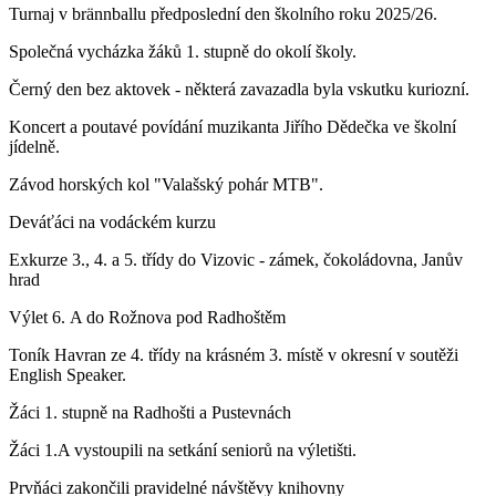
Turnaj v brännballu předposlední den školního roku 2025/26.
Společná vycházka žáků 1. stupně do okolí školy.
Černý den bez aktovek - některá zavazadla byla vskutku kuriozní.
Koncert a poutavé povídání muzikanta Jiřího Dědečka ve školní
jídelně.
Závod horských kol "Valašský pohár MTB".
Deváťáci na vodáckém kurzu
Exkurze 3., 4. a 5. třídy do Vizovic - zámek, čokoládovna, Janův
hrad
Výlet 6. A do Rožnova pod Radhoštěm
Toník Havran ze 4. třídy na krásném 3. místě v okresní v soutěži
English Speaker.
Žáci 1. stupně na Radhošti a Pustevnách
Žáci 1.A vystoupili na setkání seniorů na výletišti.
Prvňáci zakončili pravidelné návštěvy knihovny