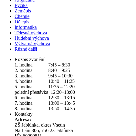
Fyzika
Zeměpis
Chemie
Dějepis
Informatika
Tělesná výchova
Hudební výchova
Výtvarná výchova
Různé další
Rozpis zvonění
1. hodina 7:45 – 8:30
2. hodina 8:40 – 9:25
3. hodina 9:45 – 10:30
4. hodina 10:40 – 11:25
5. hodina 11:35 – 12:20
polední přestávka 12:20–13:00
6. hodina 12:30 – 13:15
7. hodina 13:00 – 13:45
8. hodina 13:50 – 14:35
Kontakty
Adresa:
ZŠ Jablůnka, okres Vsetín
Na Láni 306, 756 23 Jablůnka
IČ:
60990511