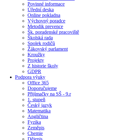
Povinné informace
Úřední deska
Online pokladna
Výchovný poradce
Metodik prevence
Šk. poradenské pracoviště
Školská rada
Spolek rodičů
Žákovský parlament
Kroužky
Projekty
Z historie školy
GDPR
Podpora výuky
Office 365
Doporučujeme
Přijímačky na SŠ - 9.r
1. stupeň
Český jazyk
Matematika
Angličtina
Fyzika
Zeměpis
Chemie
Dějepis