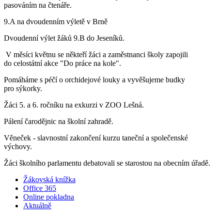
pasováním na čtenáře.
9.A na dvoudenním výletě v Brně
Dvoudenní výlet žáků 9.B do Jeseníků.
V měsíci květnu se někteří žáci a zaměstnanci školy zapojili
do celostátní akce "Do práce na kole".
Pomáháme s péčí o orchidejové louky a vyvěšujeme budky
pro sýkorky.
Žáci 5. a 6. ročníku na exkurzi v ZOO Lešná.
Pálení čarodějnic na školní zahradě.
Věneček - slavnostní zakončení kurzu taneční a společenské
výchovy.
Žáci školního parlamentu debatovali se starostou na obecním úřadě.
Žákovská knížka
Office 365
Online pokladna
Aktuálně