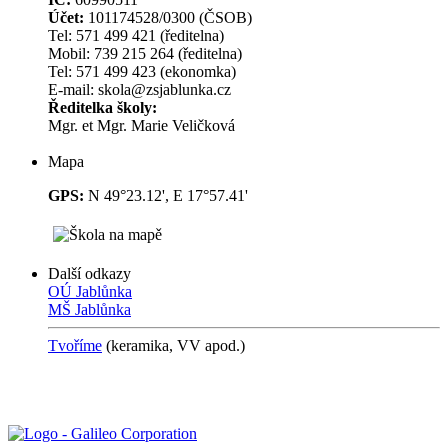
Účet:
101174528/0300 (ČSOB)
Tel: 571 499 421 (ředitelna)
Mobil: 739 215 264 (ředitelna)
Tel: 571 499 423 (ekonomka)
E-mail: skola@zsjablunka.cz
Ředitelka školy:
Mgr. et Mgr. Marie Veličková
Mapa
GPS:
N 49°23.12', E 17°57.41'
Další odkazy
OÚ Jablůnka
MŠ Jablůnka
Tvoříme
(keramika, VV
apod.)