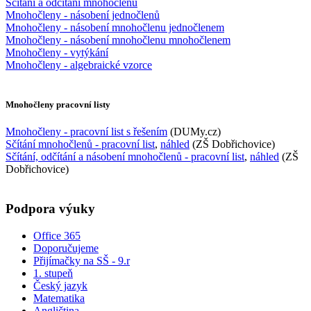
Sčítání a odčítání mnohočlenů
Mnohočleny - násobení jednočlenů
Mnohočleny - násobení mnohočlenu jednočlenem
Mnohočleny - násobení mnohočlenu mnohočlenem
Mnohočleny - vytýkání
Mnohočleny - algebraické vzorce
Mnohočleny pracovní listy
Mnohočleny - pracovní list s řešením
(DUMy.cz)
Sčítání mnohočlenů - pracovní list
,
náhled
(ZŠ Dobřichovice)
Sčítání, odčítání a násobení mnohočlenů - pracovní list
,
náhled
(ZŠ
Dobřichovice)
Podpora výuky
Office 365
Doporučujeme
Přijímačky na SŠ - 9.r
1. stupeň
Český jazyk
Matematika
Angličtina